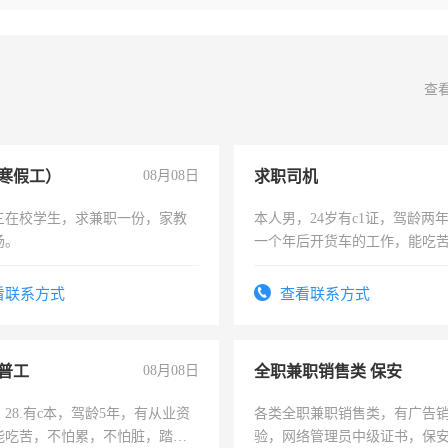
查
寒假工）
08月08日
求职司机
三在校学生，求兼职一份，家教
本人男，24岁有c1证，驾龄两
场。
一个年后开货车的工作，能吃
加班。
看联系方式
查看联系方式
普工
08月08日
全职兼职销售类 保安
28.有c本，驾龄5年，有从业资
各类全职兼职销售类，有广告
能吃苦，不怕累，不怕脏，踏
验，网络管理员中级证书，保