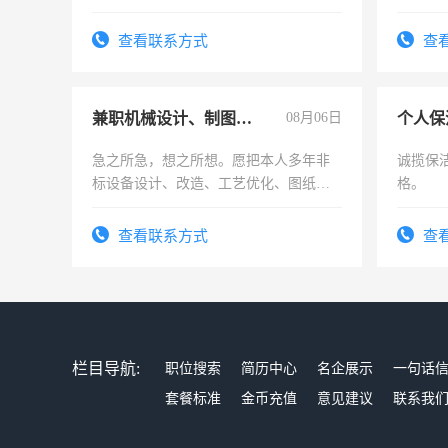
实，需
查看联系方式
查
兼职机械设计、制图、设备改造
08月06日
个人保
急之所急，想之所想。愿把本人多年非
诚揽保
标设备设计、改造、工艺优化、图纸制
格。
作和分解的经验与您分享。 真诚合作，
结识有识之士，共享未来。
查看联系方式
查
栏目导航:
职位搜索
简历中心
名企展示
一句话
套餐标准
金币充值
意见建议
联系我