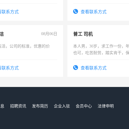
求稳定工作一份，保险不干
队长，形象岗或幼儿园保安，
有高低压电工证和十几年工作
看联系方式
查看联系方式
洁
08月06日
普工 司机
洁活，公司的标准，优惠的价
本人男，30岁，求工作一份，
也可，吃苦耐劳，踏实肯干，
勿扰
看联系方式
查看联系方式
信息
招聘资讯
发布简历
企业入驻
会员中心
法律申明
们