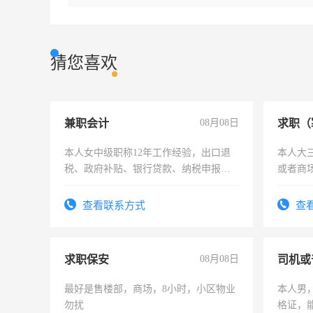
猜您喜欢
兼职会计
08月08日
求职（
本人女中级职称12年工作经验，出口退
本人大
税、政府补贴、银行贷款、纳税申报、
或者商
为各类公司策划，设建新账，理乱账业
务，财务咨询等业务。欲求兼职会计工
查看联系方式
查
作
求职保安
08月08日
司机或
最好是售楼部，商场，8小时，小区物业
本人男，
勿扰
格证，