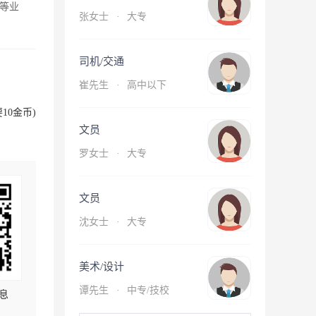
等业
张女士
·
大专
司机/交通
崔先生
·
高中以下
10金币)
文员
罗女士
·
大专
文员
沈女士
·
大专
美术/设计
谭先生
·
中专/技校
息