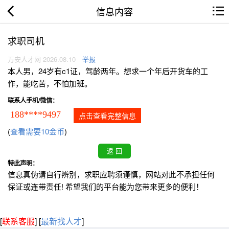
信息内容
求职司机
万安人才网 2026.08.10
举报
本人男，24岁有c1证，驾龄两年。想求一个年后开货车的工
作，能吃苦，不怕加班。
联系人手机/微信：
188****9497
点击查看完整信息
(
查看需要10金币
)
特此声明：
信息真伪请自行辨别，求职应聘须谨慎，网站对此不承担任何
保证或连带责任! 希望我们的平台能为您带来更多的便利！
[
联系客服
]
[
最新找人才
]